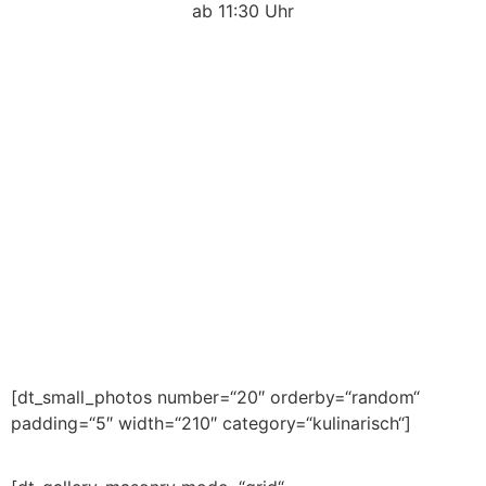
ab 11:30 Uhr
Speisen & Getränke
.
HIER
: Bitte klicken Sie
Speisekarte & Vesperkarte
[dt_small_photos number=“20″ orderby=“random“
padding=“5″ width=“210″ category=“kulinarisch“]