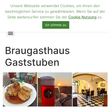
Unsere Webseite verwendet Cookies, um Ihnen den
Braugasthaus
bestmöglichen Service zu gewährleisten. Wenn Sie auf der
Seite weitersurfen stimmen Sie der
Cookie Nutzung
zu.
hausgebrautes Bier, gutes Essen und gemütlich
übernachten
Ich stimme zu
Braugasthaus
Gaststuben