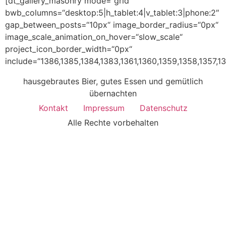
[dt_gallery_masonry mode=“grid“
bwb_columns=“desktop:5|h_tablet:4|v_tablet:3|phone:2″
gap_between_posts=“10px“ image_border_radius=“0px“
image_scale_animation_on_hover=“slow_scale“
project_icon_border_width=“0px“
include=“1386,1385,1384,1383,1361,1360,1359,1358,1357,13
hausgebrautes Bier, gutes Essen und gemütlich
übernachten
Kontakt
Impressum
Datenschutz
Alle Rechte vorbehalten