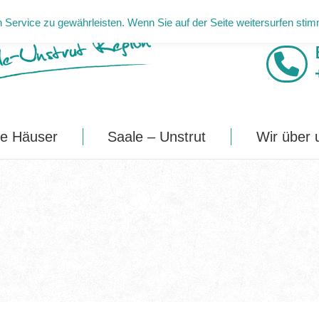
Service zu gewährleisten. Wenn Sie auf der Seite weitersurfen sti
Unsere Häuser
Saale – Unstrut
Wir ü
e Häuser
Saale – Unstrut
Wir über 