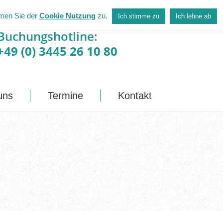
mmen Sie der
Cookie Nutzung
zu.
Ich stimme zu
Ich lehne ab
ber uns
Termine
Kontakt
Buchungshotline:
+49 (0) 3445 26 10 80
uns
Termine
Kontakt