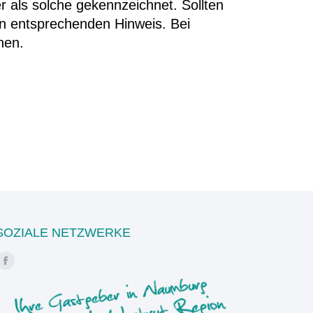
r als solche gekennzeichnet. Sollten
en entsprechenden Hinweis. Bei
nen.
SOZIALE NETZWERKE
Facebook
page
opens